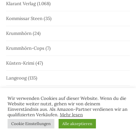
Klarant Verlag
(1.068)
Kommissar Steen
(35)
Krummhörn
(24)
Krummhörn-Cops
(7)
Küsten-Krimi
(47)
Langeoog
(135)
Leer
(20)
Wir verwenden Cookies auf dieser Website. Wenn du die
Website weiter nutzt, gehen wir von deinem
Leeraner Bürgerzeitung
(4)
Einverständnis aus. Als Amazon-Partner verdienen wir an
qualifizierten Verkäufen.
Mehr lesen
Leseprobe
(51)
Cookie Einstellungen
Alle akzeptieren