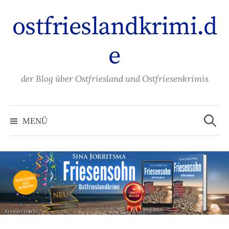
Zum
ostfrieslandkrimi.d
Inhalt
überspringen
e
der Blog über Ostfriesland und Ostfriesenkrimis
Suche
nach:
MENÜ