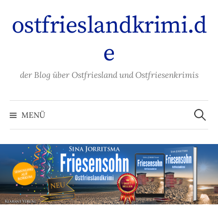
Zum
ostfrieslandkrimi.d
Inhalt
überspringen
e
der Blog über Ostfriesland und Ostfriesenkrimis
Suche
nach:
MENÜ