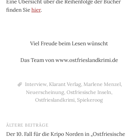
Eine Übersicht über die Reihenfolge der Bücher
finden Sie
hier
.
Viel Freude beim Lesen wünscht
Das Team von www.ostfrieslandkrimi.de
Interview
,
Klarant Verlag
,
Marlene Menzel
,
Neuerscheinung
,
Ostfriesische Inseln
,
Ostfrieslandkrimi
,
Spiekeroog
ÄLTERE BEITRÄGE
Beitragsnavigation
Der 10. Fall für die Kripo Norden in „Ostfriesische