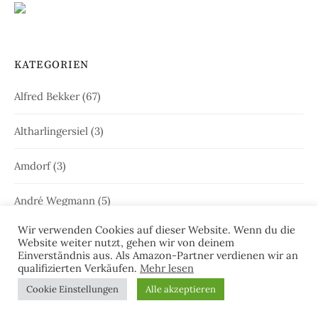
KATEGORIEN
Alfred Bekker
(67)
Altharlingersiel
(3)
Amdorf
(3)
André Wegmann
(5)
Wir verwenden Cookies auf dieser Website. Wenn du die
Andrea Klier
(33)
Website weiter nutzt, gehen wir von deinem
Einverständnis aus. Als Amazon-Partner verdienen wir an
qualifizierten Verkäufen.
Mehr lesen
Andreas Kriminalinski
(13)
Cookie Einstellungen
Alle akzeptieren
Aurich
(68)