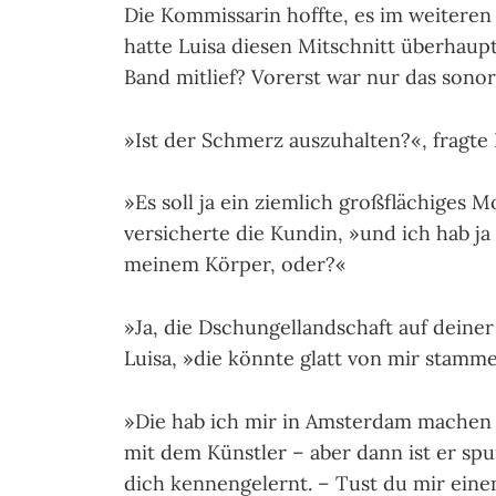
Die Kommissarin hoff­te, es im weitere
hat­te Luisa diesen Mitschnitt überhaup
Band mitlief? Vorerst war nur das sono
»Ist der Schmerz auszuhalten?«, fragte 
»Es soll ja ein ziemlich großflächiges M
versicherte die Kundin, »und ich hab j
meinem Körper, oder?«
»Ja, die Dschungellandschaft auf deiner 
Luisa, »die könnte glatt von mir stamm
»Die hab ich mir in Amsterdam machen l
mit dem Künstler – aber dann ist er spu
dich kennengelernt. – Tust du mir eine