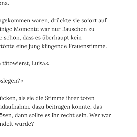
ona.
ngekommen waren, drückte sie sofort auf
eini­ge Momente war nur Rauschen zu
e schon, dass es überhaupt kein
rtönte eine jung klingende Frauenstimme.
 tätowierst, Luisa.«
loslegen?«
cken, als sie die Stim­me ihrer toten
ndauf­nahme dazu beitragen konnte, das
ösen, dann sollte es ihr recht sein. Wer war
andelt wurde?