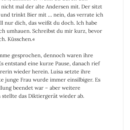
icht mal der alte Andersen mit. Der sitzt
und trinkt Bier mit … nein, das verrate ich
ill nur dich, das weißt du doch. Ich habe
ich umhauen. Schreibst du mir kurz, bevor
ch. Küss­chen.«
imme gesprochen, den­noch waren ihre
 ent­stand eine kurze Pause, danach rief
rerin wieder herein. Luisa setzte ihre
rte junge Frau wurde immer einsilbiger. Es
dlung beendet war – aber weitere
ellte das Dik­tier­gerät wieder ab.