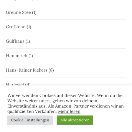
Greune Stee
(1)
Großfehn
(1)
Gulfhaus
(1)
Hammrich
(1)
Hans-Rainer Riekers
(8)
Harlesiel
(9)
Wir verwenden Cookies auf dieser Website. Wenn du die
Hauke Holjansen
(5)
Website weiter nutzt, gehen wir von deinem
Einverständnis aus. Als Amazon-Partner verdienen wir an
qualifizierten Verkäufen.
Mehr lesen
Hedda Böttcher
(23)
Cookie Einstellungen
Alle akzeptieren
Henriette Honig
(12)