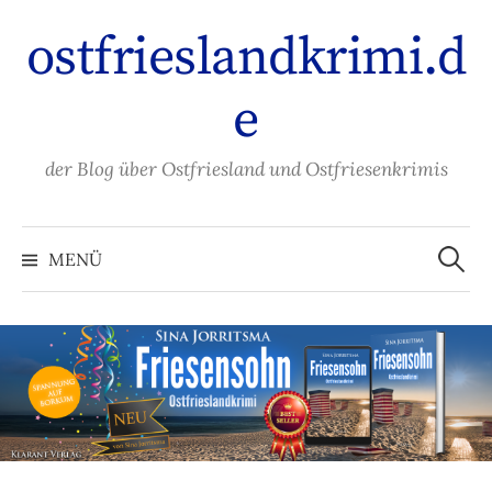
Zum
ostfrieslandkrimi.d
Inhalt
überspringen
e
der Blog über Ostfriesland und Ostfriesenkrimis
Suche
nach:
MENÜ