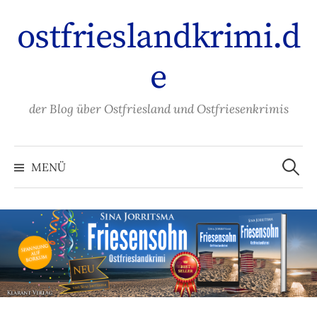
Zum
ostfrieslandkrimi.d
Inhalt
überspringen
e
der Blog über Ostfriesland und Ostfriesenkrimis
Suche
nach:
MENÜ