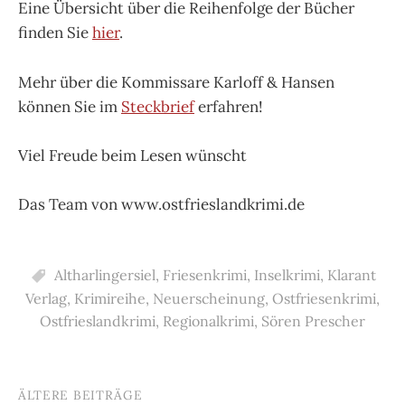
Eine Übersicht über die Reihenfolge der Bücher
finden Sie
hier
.
Mehr über die Kommissare Karloff & Hansen
können Sie im
Steckbrief
erfahren!
Viel Freude beim Lesen wünscht
Das Team von www.ostfrieslandkrimi.de
Altharlingersiel
,
Friesenkrimi
,
Inselkrimi
,
Klarant
Verlag
,
Krimireihe
,
Neuerscheinung
,
Ostfriesenkrimi
,
Ostfrieslandkrimi
,
Regionalkrimi
,
Sören Prescher
ÄLTERE BEITRÄGE
Beitragsnavigation