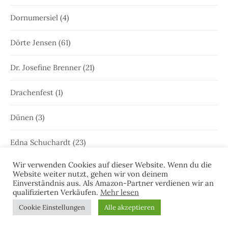
Dornumersiel
(4)
Dörte Jensen
(61)
Dr. Josefine Brenner
(21)
Drachenfest
(1)
Dünen
(3)
Edna Schuchardt
(23)
Wir verwenden Cookies auf dieser Website. Wenn du die
Ele Wolff
(71)
Website weiter nutzt, gehen wir von deinem
Einverständnis aus. Als Amazon-Partner verdienen wir an
Elke Bergsma
(1)
qualifizierten Verkäufen.
Mehr lesen
Cookie Einstellungen
Alle akzeptieren
Elke Nansen
(54)