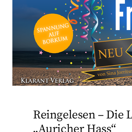
Reingelesen – Die 
„Auricher Hass“