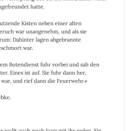
ngefreundet hatte.
Dutzende Kisten neben einer alten
eruch war unangenehm, und als sie
arum: Dahinter lagen abgebrannte
geschmort war.
nem Botendienst fuhr vorbei und sah den
r. Eines ist auf. Sie fuhr dann her,
 war, und rief dann die Feuerwehr.«
ebke.
hr wollt auch noch kurz mit ihr reden. Sie