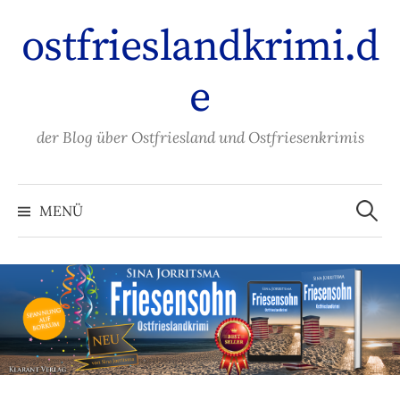
Zum
ostfrieslandkrimi.d
Inhalt
überspringen
e
der Blog über Ostfriesland und Ostfriesenkrimis
Suche
nach:
MENÜ