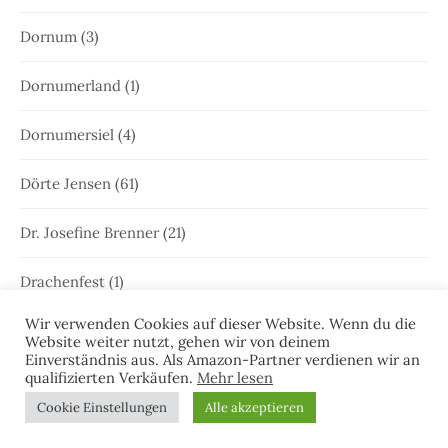
Dornum
(3)
Dornumerland
(1)
Dornumersiel
(4)
Dörte Jensen
(61)
Dr. Josefine Brenner
(21)
Drachenfest
(1)
Wir verwenden Cookies auf dieser Website. Wenn du die
Dünen
(3)
Website weiter nutzt, gehen wir von deinem
Einverständnis aus. Als Amazon-Partner verdienen wir an
qualifizierten Verkäufen.
Mehr lesen
Edna Schuchardt
(23)
Cookie Einstellungen
Alle akzeptieren
Ele Wolff
(71)