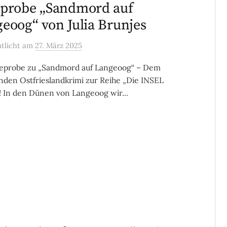
probe „Sandmord auf
eoog“ von Julia Brunjes
ntlicht
am
27. März 2025
seprobe zu „Sandmord auf Langeoog“ – Dem
den Ostfrieslandkrimi zur Reihe „Die INSEL
“! In den Dünen von Langeoog wir...