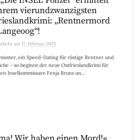
„Die INSEL Polizei“ ermittelt
hrem vierundzwanzigsten
rieslandkrimi: „Rentnermord
Langeoog“!
ntlicht
am
17. Februar 2025
misster, ein Speed-Dating für rüstige Rentner und
iche – so beginnt der neue Ostfrieslandkrimi für
den Inselkommissare Fenja Bruns un...
a! Wir haben einen Mord!«