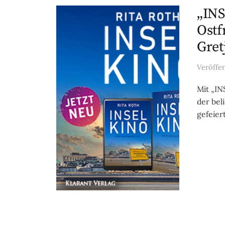
„INS
Ostf
Gret
Veröffe
Mit „IN
der bel
gefeiert