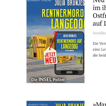
Neu 
im i
Ostf
auf 
Veröffe
Ein Ver
eine Le
die bei
»Mam