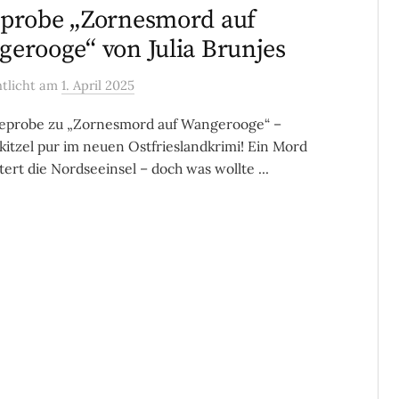
probe „Zornesmord auf
erooge“ von Julia Brunjes
ntlicht
am
1. April 2025
seprobe zu „Zornesmord auf Wangerooge“ –
itzel pur im neuen Ostfrieslandkrimi! Ein Mord
tert die Nordseeinsel – doch was wollte ...