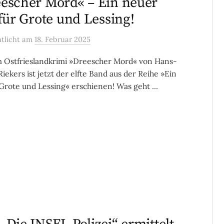
escher Mord« – Ein neuer
 für Grote und Lessing!
ntlicht
am
18. Februar 2025
 Ostfrieslandkrimi »Dreescher Mord« von Hans-
Riekers ist jetzt der elfte Band aus der Reihe »Ein
r Grote und Lessing« erschienen! Was geht ...