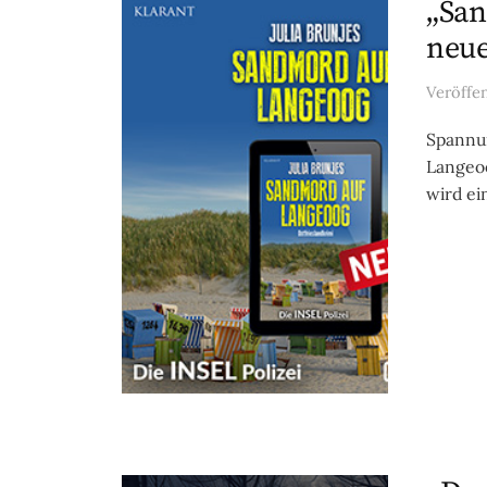
„San
neue
Veröffe
Spannun
Langeoo
wird ei