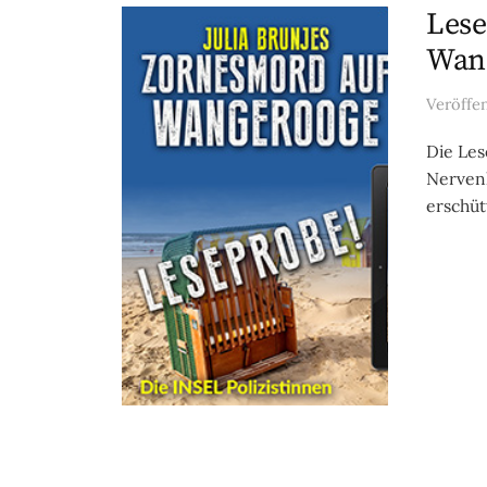
Lese
Wang
Veröffe
Die Le
Nervenk
erschüt