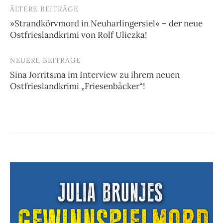
ÄLTERE BEITRÄGE
Beitragsnavigation
»Strandkörvmord in Neuharlingersiel« – der neue
Ostfrieslandkrimi von Rolf Uliczka!
NEUERE BEITRÄGE
Sina Jorritsma im Interview zu ihrem neuen
Ostfrieslandkrimi „Friesenbäcker“!