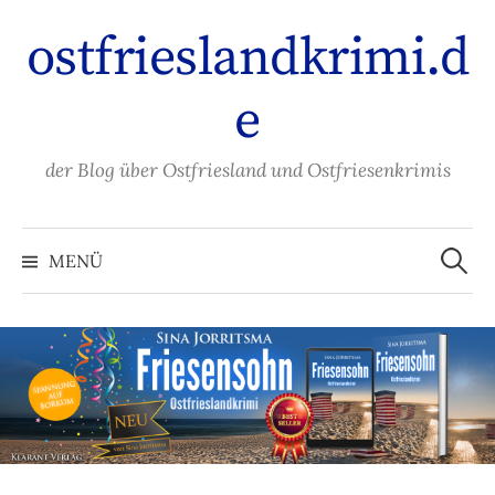
Zum
ostfrieslandkrimi.d
Inhalt
überspringen
e
der Blog über Ostfriesland und Ostfriesenkrimis
Suche
nach:
MENÜ