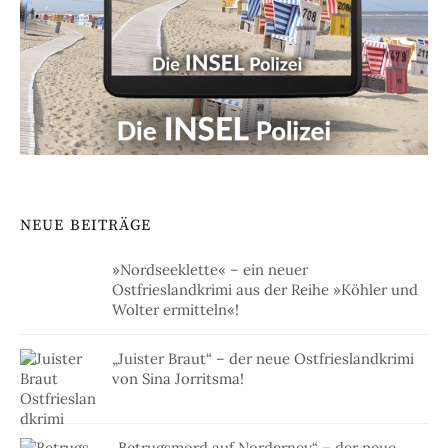
NEUE BEITRÄGE
»Nordseeklette« – ein neuer
Ostfrieslandkrimi aus der Reihe »Köhler und
Wolter ermitteln«!
„Juister Braut“ – der neue Ostfrieslandkrimi
von Sina Jorritsma!
„Betrugsmord auf Norderney“ – der neue