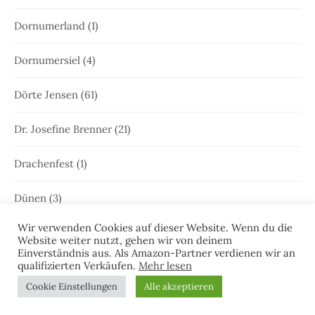
Dornumerland
(1)
Dornumersiel
(4)
Dörte Jensen
(61)
Dr. Josefine Brenner
(21)
Drachenfest
(1)
Dünen
(3)
Wir verwenden Cookies auf dieser Website. Wenn du die
Edna Schuchardt
(23)
Website weiter nutzt, gehen wir von deinem
Einverständnis aus. Als Amazon-Partner verdienen wir an
qualifizierten Verkäufen.
Mehr lesen
Ele Wolff
(71)
Cookie Einstellungen
Alle akzeptieren
Elke Bergsma
(1)