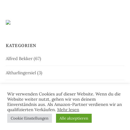
KATEGORIEN
Alfred Bekker
(67)
Altharlingersiel
(3)
Amdorf
(3)
Wir verwenden Cookies auf dieser Website. Wenn du die
Website weiter nutzt, gehen wir von deinem
André Wegmann
(5)
Einverständnis aus. Als Amazon-Partner verdienen wir an
qualifizierten Verkäufen.
Mehr lesen
Andrea Klier
(33)
Cookie Einstellungen
Alle akzeptieren
Andreas Kriminalinski
(13)