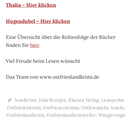
Thalia – Hier klicken
Hugendubel – Hier klicken
Eine Übersicht über die Reihenfolge der Bücher
finden Sie
hier
.
Viel Freude beim Lesen wünscht
Das Team von www.ostfrieslandkrimi.de
Inselkrimi
,
Julia Brunjes
,
Klarant Verlag
,
Leseprobe
,
Ostfriesenkrimi
,
Ostfriesenkrimis
,
Ostfriesische Inseln
,
Ostfrieslandkrimi
,
Ostfrieslandkrimireihe
,
Wangerooge