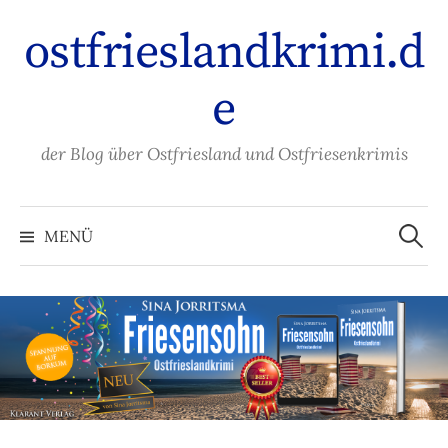
Zum
ostfrieslandkrimi.d
Inhalt
überspringen
e
der Blog über Ostfriesland und Ostfriesenkrimis
Suche
nach:
MENÜ