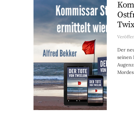
Komm
Ostf
Twix
Veröffe
Der neu
seinen 
Augenz
Mordes.