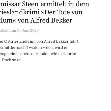
issar Steen ermittelt in dem
rieslandkrimi »Der Tote von
lum« von Alfred Bekker
ntlicht
am
10. Juni 2020
e Ostfrieslandkrimi von Alfred Bekker führt
Ermittler nach Twixlum – dort wird er
euge eines ebenso brutalen wie makabren
 Doch so et...