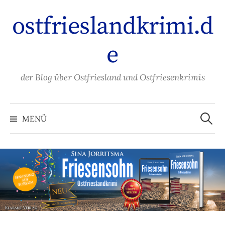
Zum
ostfrieslandkrimi.d
Inhalt
überspringen
e
der Blog über Ostfriesland und Ostfriesenkrimis
Suche
nach:
MENÜ