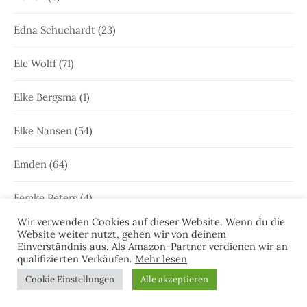
Edna Schuchardt
(23)
Ele Wolff
(71)
Elke Bergsma
(1)
Elke Nansen
(54)
Emden
(64)
Femke Peters
(4)
Wir verwenden Cookies auf dieser Website. Wenn du die
Freya Joken
(13)
Website weiter nutzt, gehen wir von deinem
Einverständnis aus. Als Amazon-Partner verdienen wir an
qualifizierten Verkäufen.
Mehr lesen
Friesenkrimi
(1.001)
Cookie Einstellungen
Alle akzeptieren
Geschichte Ostfrieslands
(2)