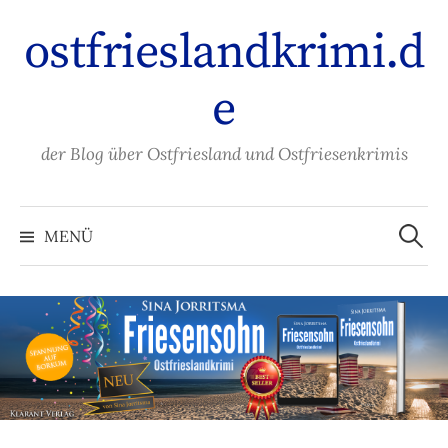
Zum
ostfrieslandkrimi.d
Inhalt
überspringen
e
der Blog über Ostfriesland und Ostfriesenkrimis
Suche
nach:
MENÜ