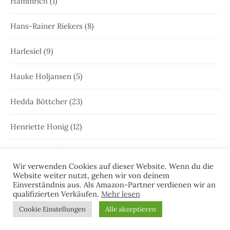
Hammrich
(1)
Hans-Rainer Riekers
(8)
Harlesiel
(9)
Hauke Holjansen
(5)
Hedda Böttcher
(23)
Henriette Honig
(12)
Heringstage
(1)
Wir verwenden Cookies auf dieser Website. Wenn du die
Website weiter nutzt, gehen wir von deinem
Hooksiel
(1)
Einverständnis aus. Als Amazon-Partner verdienen wir an
qualifizierten Verkäufen.
Mehr lesen
Hörprobe
(5)
Cookie Einstellungen
Alle akzeptieren
Illumina
(1)