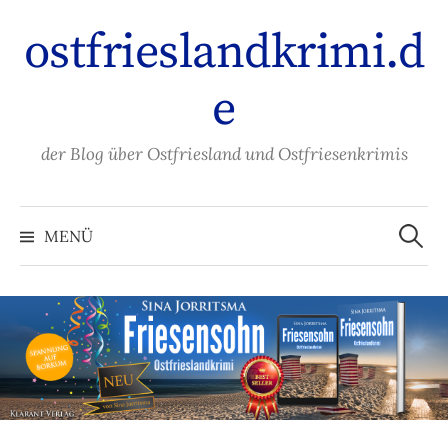
Zum
ostfrieslandkrimi.d
Inhalt
überspringen
e
der Blog über Ostfriesland und Ostfriesenkrimis
Suche
nach:
MENÜ