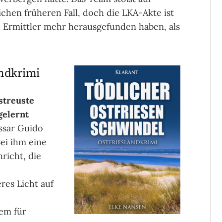
chen früheren Fall, doch die LKA-Akte ist
ie Ermittler mehr herausgefunden haben, als
andkrimi
streuste
gelernt
ssar Guido
ei ihm eine
richt, die
e
res Licht auf
em für