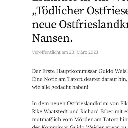
„Tödlicher Ostfrie
neue Ostfrieslandk
Nansen.
Veröffentlicht
am
20. März 2023
Der Erste Hauptkommissar Guido Weisl
Eine Notiz am Tatort deutet darauf hin,
wie alle gedacht haben!
In dem neuen Ostfrieslandkrimi von E
Rike Waatstedt und Richard Faber mit e
mutmaßlich vom Mörder am Tatort hinte
der Kommissar Guido Weisler etwas zu 