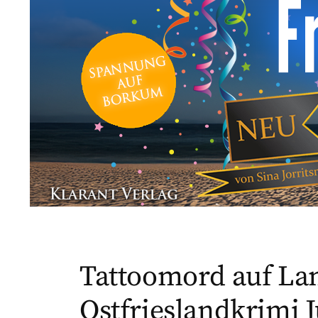
Tattoomord auf La
Ostfrieslandkrimi J