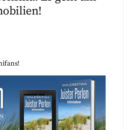
obilien!
mifans!