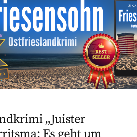
ndkrimi „Juister
rritsma: Es geht um