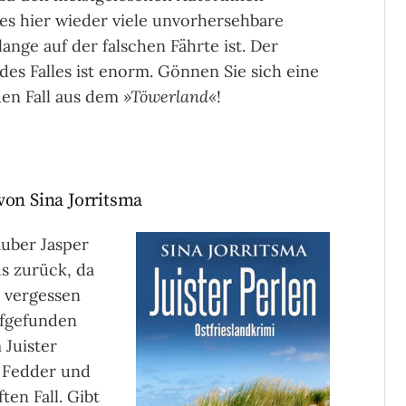
 es hier wieder viele unvorhersehbare
nge auf der falschen Fährte ist. Der
es Falles ist enorm. Gönnen Sie sich eine
den Fall aus dem
»Töwerland«
!
von Sina Jorritsma
auber Jasper
s zurück, da
n vergessen
ufgefunden
 Juister
 Fedder und
ten Fall. Gibt