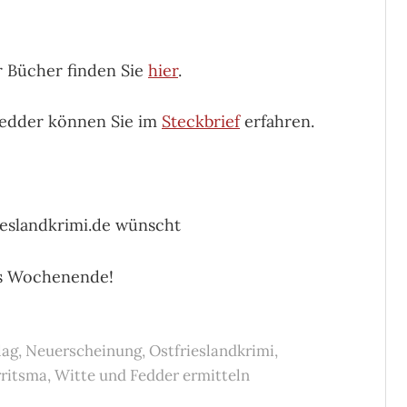
r Bücher finden Sie
hier
.
Fedder können Sie im
Steckbrief
erfahren.
ieslandkrimi.de wünscht
s Wochenende!
lag
,
Neuerscheinung
,
Ostfrieslandkrimi
,
rritsma
,
Witte und Fedder ermitteln