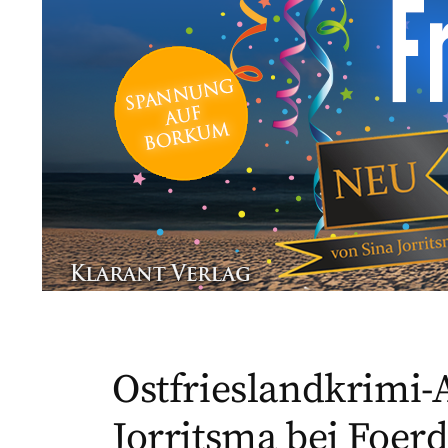
Ostfrieslandkrimi-
Jorritsma bei Foer