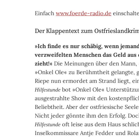
Einfach
www.foerde-radio.de
einschalte
Der Klappentext zum Ostfrieslandkri
»Ich finde es nur schäbig, wenn jeman
verzweifelten Menschen das Geld aus 
zieht!«
Die Meinungen über den Mann, 
»Onkel Ole« zu Berühmtheit gelangte, ge
Riepe nun ermordet am Strand liegt, ei
bot »Onkel Ole« Unterstützung
Hilfestunde
ausgestrahlte Show mit den kostenpflic
Beliebtheit. Aber der ostfriesische See
Nicht jeder gönnte ihm den Erfolg. Doc
oft leise aus dem Haus schlic
Hilfestunde
Inselkommissare Antje Fedder und Rol