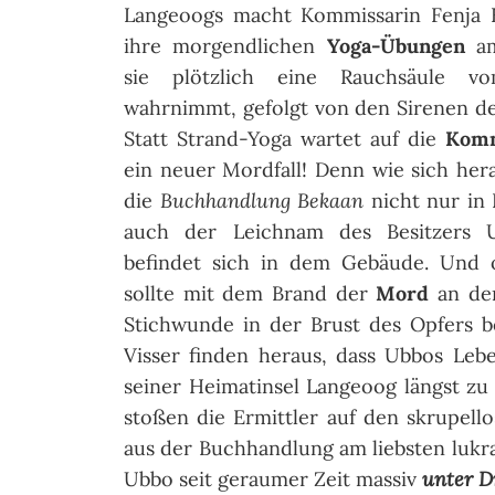
Langeoogs macht Kommissarin Fenja 
ihre morgendlichen
Yoga-Übungen
a
sie plötzlich eine Rauchsäule 
wahrnimmt, gefolgt von den Sirenen d
Statt Strand-Yoga wartet auf die
Komm
ein neuer Mordfall! Denn wie sich herau
die
Buchhandlung Bekaan
nicht nur in
auch der Leichnam des Besitzers 
befindet sich in dem Gebäude. Und of
sollte mit dem Brand der
Mord
an dem
Stichwunde in der Brust des Opfers b
Visser finden heraus, dass Ubbos Leb
seiner Heimatinsel Langeoog längst z
stoßen die Ermittler auf den skrupel
aus der Buchhandlung am liebsten luk
Ubbo seit geraumer Zeit massiv
unter D