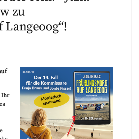
ew zu
f Langeoog“!
auf
 Ihr
es
e
die