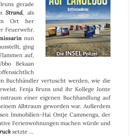
Bruns gerade
m
Strand
, als
vom Ort her
er Feuerwehr.
issarin
nun
sstellt, ging
 Flammen auf,
Ubbo Bekaan
fensichtlich
 Buchhändler vertuscht werden, wie die
eweist. Fenja Bruns und ihr Kollege Jonte
enstraum einer eigenen Buchhandlung auf
u einem Albtraum geworden war. Außerdem
losen Immobilien-Hai Ontje Cammenga, der
rative Ferienwohnungen machen würde und
ruck
setzte …