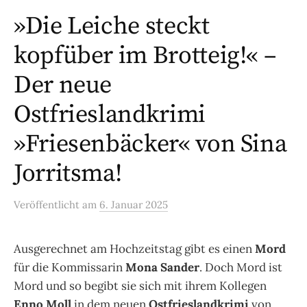
»Die Leiche steckt
kopfüber im Brotteig!« –
Der neue
Ostfrieslandkrimi
»Friesenbäcker« von Sina
Jorritsma!
Veröffentlicht
am
6. Januar 2025
Ausgerechnet am Hochzeitstag gibt es einen
Mord
für die Kommissarin
Mona Sander
. Doch Mord ist
Mord und so begibt sie sich mit ihrem Kollegen
Enno Moll
in dem neuen
Ostfrieslandkrimi
von