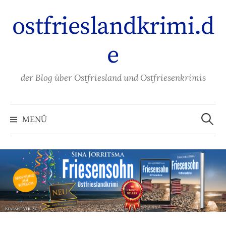
Zum
ostfrieslandkrimi.d
Inhalt
überspringen
e
der Blog über Ostfriesland und Ostfriesenkrimis
Suche
nach:
MENÜ