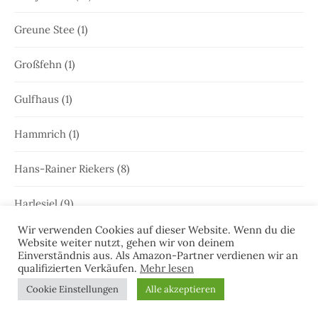
Greune Stee
(1)
Großfehn
(1)
Gulfhaus
(1)
Hammrich
(1)
Hans-Rainer Riekers
(8)
Harlesiel
(9)
Wir verwenden Cookies auf dieser Website. Wenn du die
Hauke Holjansen
(5)
Website weiter nutzt, gehen wir von deinem
Einverständnis aus. Als Amazon-Partner verdienen wir an
qualifizierten Verkäufen.
Mehr lesen
Hedda Böttcher
(23)
Cookie Einstellungen
Alle akzeptieren
Henriette Honig
(12)