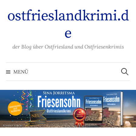
Zum
ostfrieslandkrimi.d
Inhalt
überspringen
e
der Blog über Ostfriesland und Ostfriesenkrimis
Suche
nach:
MENÜ