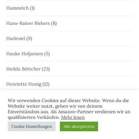
Hammrich
(1)
Hans-Rainer Riekers
(8)
Harlesiel
(9)
Hauke Holjansen
(5)
Hedda Böttcher
(23)
Henriette Honig
(12)
Heringstage
(1)
Wir verwenden Cookies auf dieser Website. Wenn du die
Website weiter nutzt, gehen wir von deinem
Einverständnis aus. Als Amazon-Partner verdienen wir an
Hooksiel
(1)
qualifizierten Verkäufen.
Mehr lesen
Cookie Einstellungen
Alle akzeptieren
Hörprobe
(5)