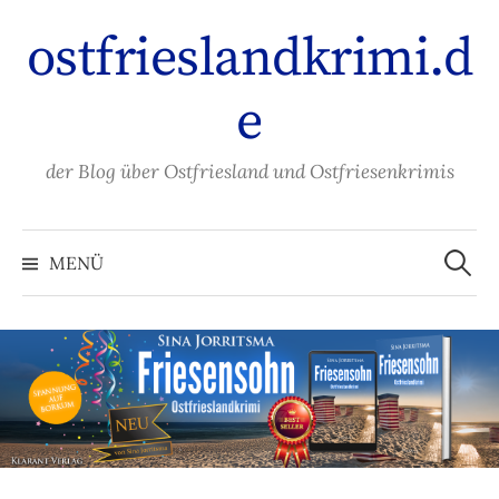
Zum
ostfrieslandkrimi.d
Inhalt
überspringen
e
der Blog über Ostfriesland und Ostfriesenkrimis
Suche
nach:
MENÜ