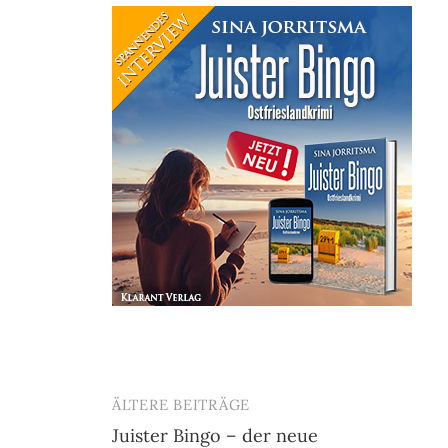
ÄLTERE BEITRÄGE
Beitragsnavigation
Juister Bingo – der neue