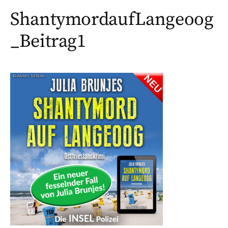
ShantymordaufLangeoog
_Beitrag1