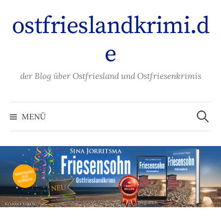
Zum
ostfrieslandkrimi.d
Inhalt
überspringen
e
der Blog über Ostfriesland und Ostfriesenkrimis
Suche
nach:
MENÜ