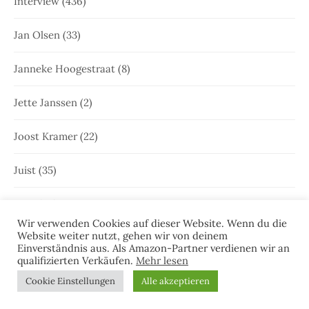
Interview
(436)
Jan Olsen
(33)
Janneke Hoogestraat
(8)
Jette Janssen
(2)
Joost Kramer
(22)
Juist
(35)
Juist
(46)
Wir verwenden Cookies auf dieser Website. Wenn du die
Website weiter nutzt, gehen wir von deinem
Julia Brunjes
(171)
Einverständnis aus. Als Amazon-Partner verdienen wir an
qualifizierten Verkäufen.
Mehr lesen
Katalog
(1)
Cookie Einstellungen
Alle akzeptieren
Kinder und Jugendliche
(3)