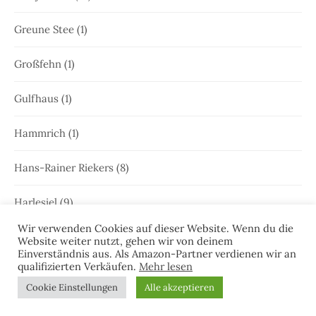
Greune Stee
(1)
Großfehn
(1)
Gulfhaus
(1)
Hammrich
(1)
Hans-Rainer Riekers
(8)
Harlesiel
(9)
Wir verwenden Cookies auf dieser Website. Wenn du die
Hauke Holjansen
(5)
Website weiter nutzt, gehen wir von deinem
Einverständnis aus. Als Amazon-Partner verdienen wir an
qualifizierten Verkäufen.
Mehr lesen
Hedda Böttcher
(23)
Cookie Einstellungen
Alle akzeptieren
Henriette Honig
(12)