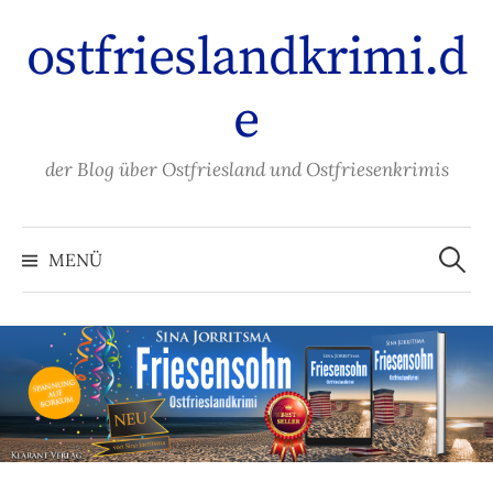
Zum
ostfrieslandkrimi.d
Inhalt
überspringen
e
der Blog über Ostfriesland und Ostfriesenkrimis
Suche
nach:
MENÜ