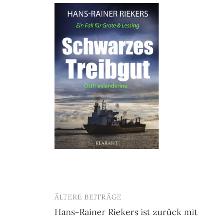
ÄLTERE BEITRÄGE
Beitragsnavigation
Hans-Rainer Riekers ist zurück mit