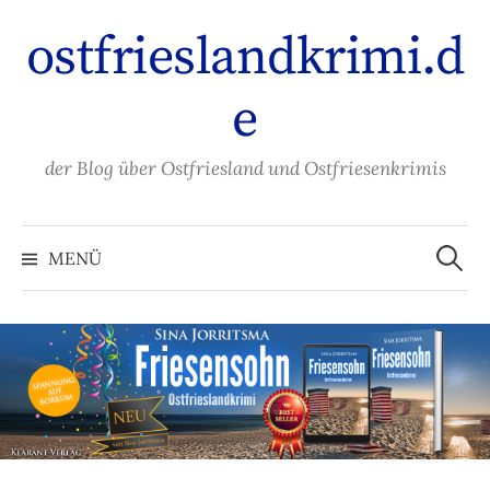
Zum
ostfrieslandkrimi.d
Inhalt
überspringen
e
der Blog über Ostfriesland und Ostfriesenkrimis
Suche
nach:
MENÜ