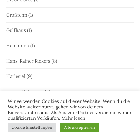
Großfehn
(1)
Gulfhaus
(1)
Hammrich
(1)
Hans-Rainer Riekers
(8)
Harlesiel
(9)
Hauke Holjansen
(5)
Wir verwenden Cookies auf dieser Website. Wenn du die
Hedda Böttcher
(23)
Website weiter nutzt, gehen wir von deinem
Einverständnis aus. Als Amazon-Partner verdienen wir an
qualifizierten Verkäufen.
Mehr lesen
Henriette Honig
(12)
Cookie Einstellungen
Alle akzeptieren
Heringstage
(1)