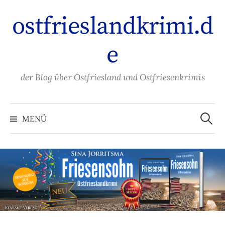
Zum
ostfrieslandkrimi.d
Inhalt
überspringen
e
der Blog über Ostfriesland und Ostfriesenkrimis
Suche
nach:
MENÜ