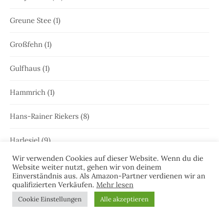
Greune Stee
(1)
Großfehn
(1)
Gulfhaus
(1)
Hammrich
(1)
Hans-Rainer Riekers
(8)
Harlesiel
(9)
Wir verwenden Cookies auf dieser Website. Wenn du die
Hauke Holjansen
(5)
Website weiter nutzt, gehen wir von deinem
Einverständnis aus. Als Amazon-Partner verdienen wir an
qualifizierten Verkäufen.
Mehr lesen
Hedda Böttcher
(23)
Cookie Einstellungen
Alle akzeptieren
Henriette Honig
(12)