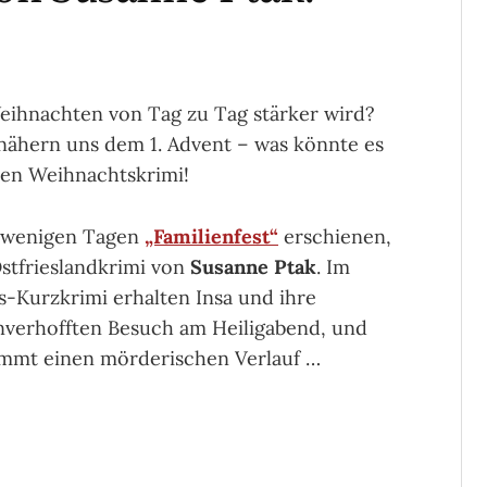
Weihnachten von Tag zu Tag stärker wird?
 nähern uns dem 1. Advent – was könnte es
den Weihnachtskrimi!
or wenigen Tagen
„Fam
ilienfest“
erschienen,
stfrieslandkrimi von
Susanne Ptak
. Im
-Kurzkrimi erhalten Insa und ihre
nverhofften Besuch am Heiligabend, und
immt einen mörderischen Verlauf …