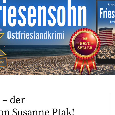
 – der
on Susanne Ptak!