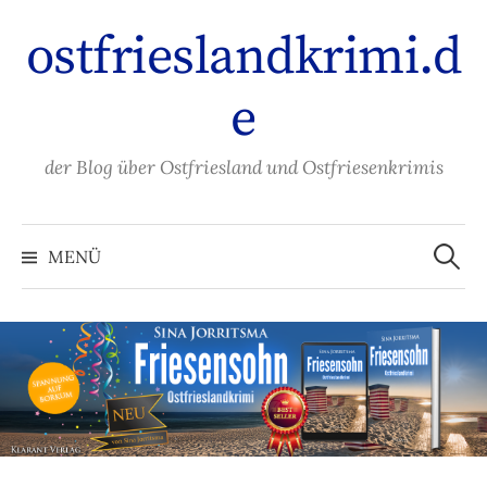
Zum
ostfrieslandkrimi.d
Inhalt
überspringen
e
der Blog über Ostfriesland und Ostfriesenkrimis
Suche
nach:
MENÜ