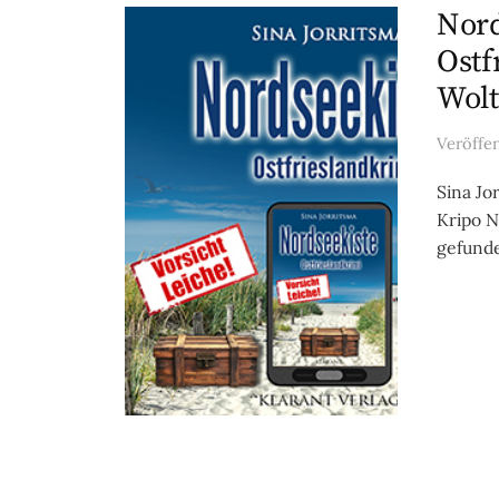
Nord
Ostf
Wolt
Veröffe
Sina Jo
Kripo N
gefunde