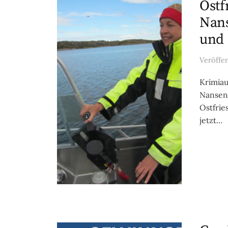
Ostf
Nans
und 
Veröffe
Krimiau
Nansen,
Ostfrie
jetzt...