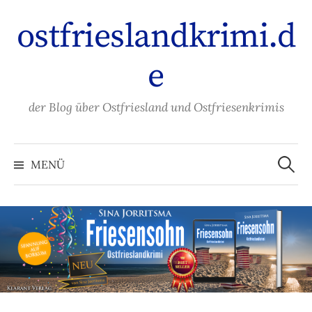
Zum
ostfrieslandkrimi.d
Inhalt
überspringen
e
der Blog über Ostfriesland und Ostfriesenkrimis
Suche
nach:
MENÜ