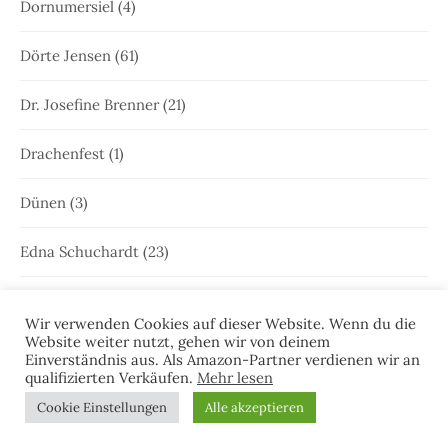
Dornumersiel
(4)
Dörte Jensen
(61)
Dr. Josefine Brenner
(21)
Drachenfest
(1)
Dünen
(3)
Edna Schuchardt
(23)
Ele Wolff
(71)
Wir verwenden Cookies auf dieser Website. Wenn du die
Website weiter nutzt, gehen wir von deinem
Elke Bergsma
(1)
Einverständnis aus. Als Amazon-Partner verdienen wir an
qualifizierten Verkäufen.
Mehr lesen
Elke Nansen
(54)
Cookie Einstellungen
Alle akzeptieren
Emden
(64)