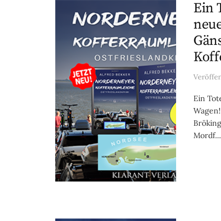
Ein 
neue
Gäns
Koff
Veröffe
Ein Tot
Wagen! 
Bröking
Mordf...