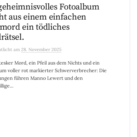
geheimnisvolles Fotoalbum
t aus einem einfachen
lmord ein tödliches
lrätsel.
ntlicht
am
28. November 2025
tesker Mord, ein Pfeil aus dem Nichts und ein
um voller rot markierter Schwerverbrecher: Die
lungen führen Manno Lewert und den
lige...