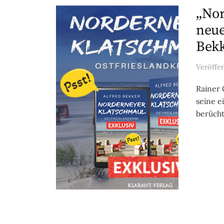
„Nor
neue
Bekk
Veröffe
Rainer 
seine e
berücht