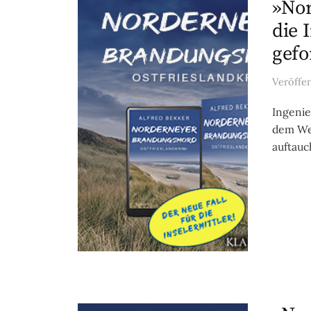
»No
die 
gefo
Veröffe
Ingenie
dem Weg
auftauch