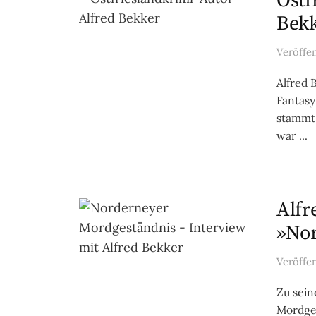
Ostf
Bek
Veröffe
Alfred 
Fantasy
stammt 
war ...
Alfr
»Nor
Veröffe
Zu sein
Mordges