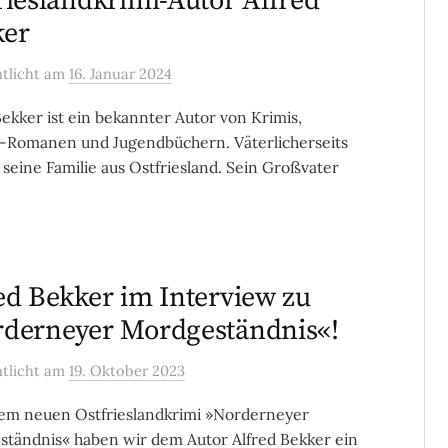
rieslandkrimi-Autor Alfred
ker
ntlicht
am
16. Januar 2024
Bekker ist ein bekannter Autor von Krimis,
-Romanen und Jugendbüchern. Väterlicherseits
seine Familie aus Ostfriesland. Sein Großvater
ed Bekker im Interview zu
derneyer Mordgeständnis«!
ntlicht
am
19. Oktober 2023
em neuen Ostfrieslandkrimi »Norderneyer
tändnis« haben wir dem Autor Alfred Bekker ein