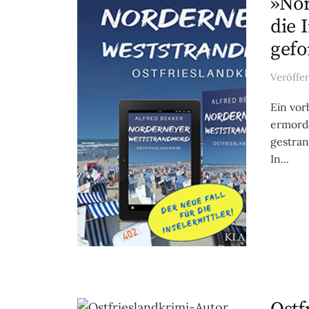
»Nor
die 
gefo
Veröffe
Ein vor
ermorde
gestran
In...