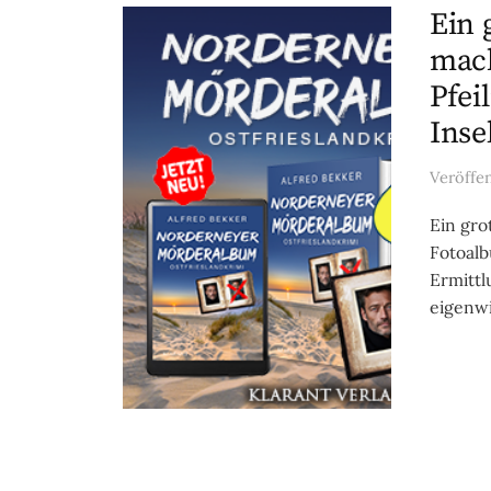
Ein 
mach
Pfei
Inse
Veröffe
Ein gro
Fotoalb
Ermitt
eigenwil