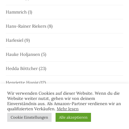
Hammrich
(1)
Hans-Rainer Riekers
(8)
Harlesiel
(9)
Hauke Holjansen
(5)
Hedda Böttcher
(23)
Henriette Honig
(12)
Wir verwenden Cookies auf dieser Website. Wenn du die
Heringstage
(1)
Website weiter nutzt, gehen wir von deinem
Einverständnis aus. Als Amazon-Partner verdienen wir an
qualifizierten Verkäufen.
Mehr lesen
Hooksiel
(1)
Cookie Einstellungen
Alle akzeptieren
Hörprobe
(5)