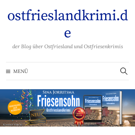
Zum
ostfrieslandkrimi.d
Inhalt
überspringen
e
der Blog über Ostfriesland und Ostfriesenkrimis
Suche
nach:
MENÜ