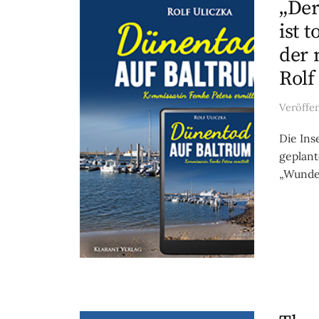
„Der
ist 
der 
Rolf
Veröffe
Die Ins
geplan
„Wunder