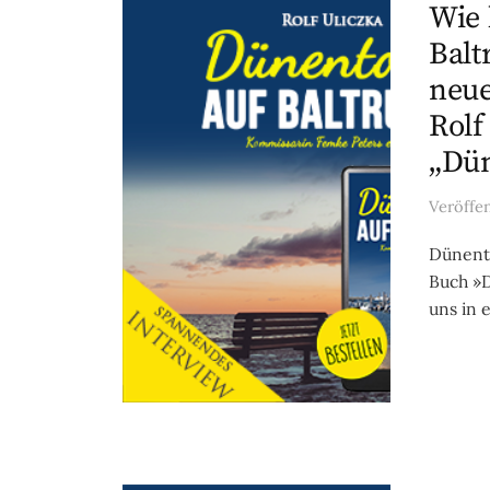
Wie 
Balt
neue
Rolf
„Dün
Veröffe
Dünento
Buch »D
uns in 