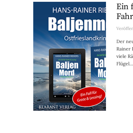
Ein 
Fahr
Veröffe
Der neu
Rainer 
viele R
Flügel...