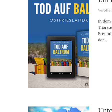
Ein 
Veröffe
In dem 
Thorste
Freund 
der ...
Unte