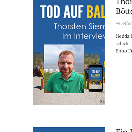
Thor
Bött
Veröffe
Hedda B
schickt
Enno Fr