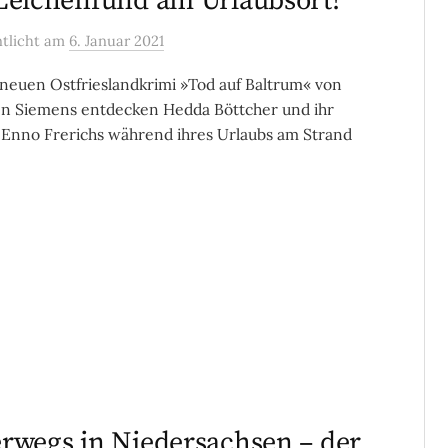
Leichenfund am Urlaubsort!
ntlicht
am
6. Januar 2021
neuen Ostfrieslandkrimi »Tod auf Baltrum« von
n Siemens entdecken Hedda Böttcher und ihr
Enno Frerichs während ihres Urlaubs am Strand
rwegs in Niedersachsen – der