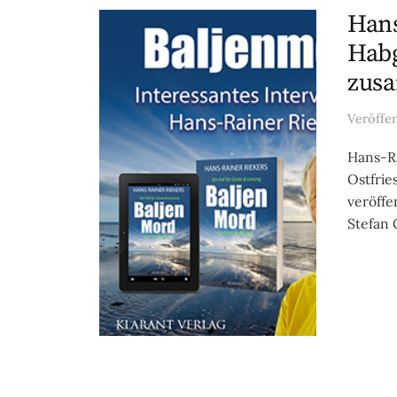
Hans
Habg
zus
Veröffe
Hans-Ra
Ostfrie
veröffe
Stefan 