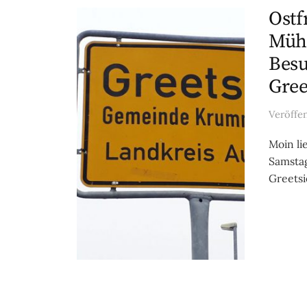
Ostf
Mühl
Besu
Gree
Veröffe
Moin li
Samstag
Greetsie