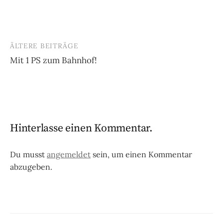
ÄLTERE BEITRÄGE
Beitragsnavigation
Mit 1 PS zum Bahnhof!
Hinterlasse einen Kommentar.
Du musst
angemeldet
sein, um einen Kommentar
abzugeben.