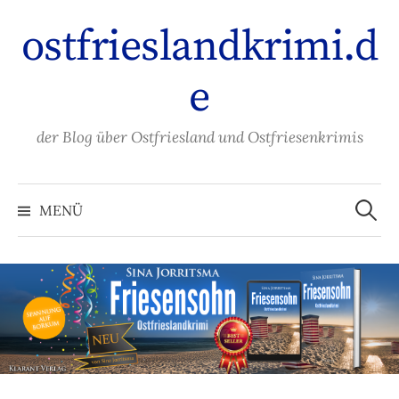
Zum
ostfrieslandkrimi.d
Inhalt
überspringen
e
der Blog über Ostfriesland und Ostfriesenkrimis
Suche
nach:
MENÜ