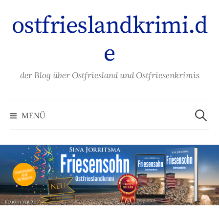
Zum
ostfrieslandkrimi.d
Inhalt
überspringen
e
der Blog über Ostfriesland und Ostfriesenkrimis
Suche
nach:
MENÜ