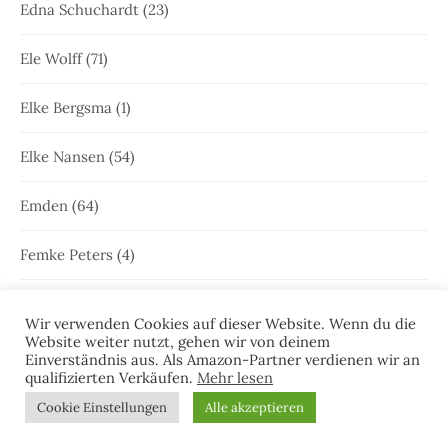
Edna Schuchardt
(23)
Ele Wolff
(71)
Elke Bergsma
(1)
Elke Nansen
(54)
Emden
(64)
Femke Peters
(4)
Freya Joken
(13)
Wir verwenden Cookies auf dieser Website. Wenn du die
Website weiter nutzt, gehen wir von deinem
Friesenkrimi
(1.001)
Einverständnis aus. Als Amazon-Partner verdienen wir an
qualifizierten Verkäufen.
Mehr lesen
Geschichte Ostfrieslands
(2)
Cookie Einstellungen
Alle akzeptieren