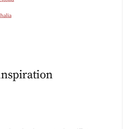
halia
inspiration