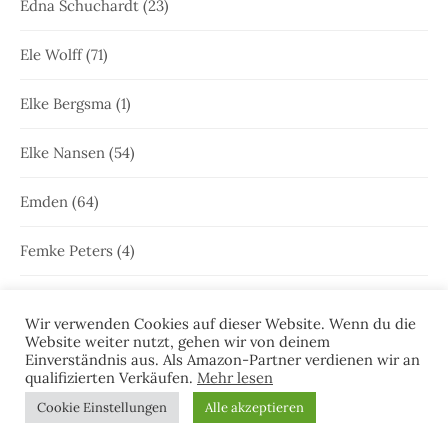
Edna Schuchardt
(23)
Ele Wolff
(71)
Elke Bergsma
(1)
Elke Nansen
(54)
Emden
(64)
Femke Peters
(4)
Freya Joken
(13)
Wir verwenden Cookies auf dieser Website. Wenn du die
Website weiter nutzt, gehen wir von deinem
Friesenkrimi
(1.001)
Einverständnis aus. Als Amazon-Partner verdienen wir an
qualifizierten Verkäufen.
Mehr lesen
Geschichte Ostfrieslands
(2)
Cookie Einstellungen
Alle akzeptieren
Gewinnspiele
(7)