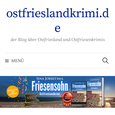
Zum
ostfrieslandkrimi.d
Inhalt
überspringen
e
der Blog über Ostfriesland und Ostfriesenkrimis
Suche
nach:
MENÜ