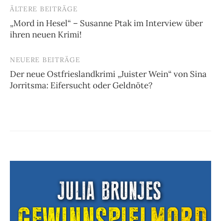
ÄLTERE BEITRÄGE
Beitragsnavigation
„Mord in Hesel“ – Susanne Ptak im Interview über
ihren neuen Krimi!
NEUERE BEITRÄGE
Der neue Ostfrieslandkrimi „Juister Wein“ von Sina
Jorritsma: Eifersucht oder Geldnöte?