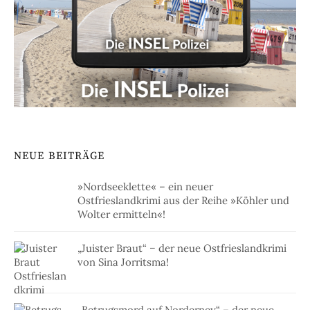
NEUE BEITRÄGE
»Nordseeklette« – ein neuer
Ostfrieslandkrimi aus der Reihe »Köhler und
Wolter ermitteln«!
„Juister Braut“ – der neue Ostfrieslandkrimi
von Sina Jorritsma!
„Betrugsmord auf Norderney“ – der neue