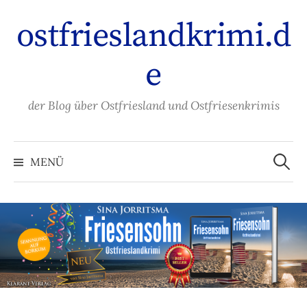
Zum
ostfrieslandkrimi.d
Inhalt
überspringen
e
der Blog über Ostfriesland und Ostfriesenkrimis
Suche
nach:
MENÜ