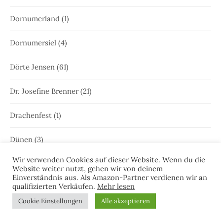
Dornumerland
(1)
Dornumersiel
(4)
Dörte Jensen
(61)
Dr. Josefine Brenner
(21)
Drachenfest
(1)
Dünen
(3)
Wir verwenden Cookies auf dieser Website. Wenn du die
Edna Schuchardt
(23)
Website weiter nutzt, gehen wir von deinem
Einverständnis aus. Als Amazon-Partner verdienen wir an
qualifizierten Verkäufen.
Mehr lesen
Ele Wolff
(71)
Cookie Einstellungen
Alle akzeptieren
Elke Bergsma
(1)