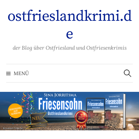
Zum
ostfrieslandkrimi.d
Inhalt
überspringen
e
der Blog über Ostfriesland und Ostfriesenkrimis
Suche
nach:
MENÜ