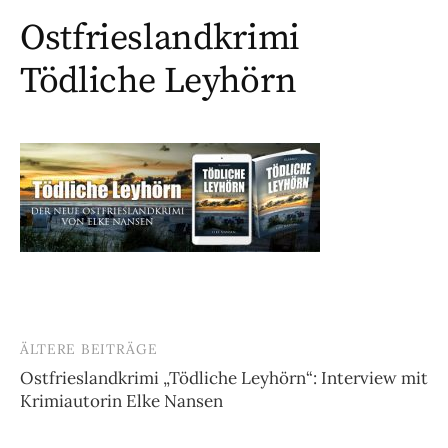
Ostfrieslandkrimi
Tödliche Leyhörn
ÄLTERE BEITRÄGE
Beitragsnavigation
Ostfrieslandkrimi „Tödliche Leyhörn“: Interview mit
Krimiautorin Elke Nansen