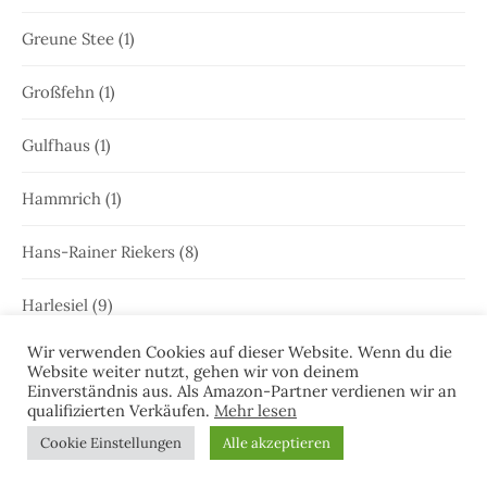
Greune Stee
(1)
Großfehn
(1)
Gulfhaus
(1)
Hammrich
(1)
Hans-Rainer Riekers
(8)
Harlesiel
(9)
Wir verwenden Cookies auf dieser Website. Wenn du die
Hauke Holjansen
(5)
Website weiter nutzt, gehen wir von deinem
Einverständnis aus. Als Amazon-Partner verdienen wir an
qualifizierten Verkäufen.
Mehr lesen
Hedda Böttcher
(23)
Cookie Einstellungen
Alle akzeptieren
Henriette Honig
(12)