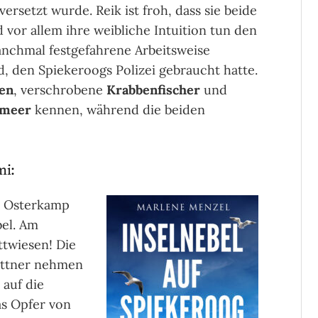
versetzt wurde. Reik ist froh, dass sie beide
 vor allem ihre weibliche Intuition tun den
nchmal festgefahrene Arbeitsweise
nd, den Spiekeroogs Polizei gebraucht hatte.
sen
, verschrobene
Krabbenfischer
und
nmeer
kennen, während die beiden
mi:
 Osterkamp
bel. Am
ttwiesen! Die
üttner nehmen
 auf die
as Opfer von