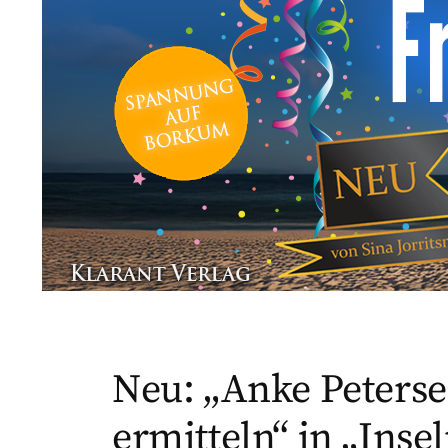
Neu: „Anke Peterse
ermitteln“ in „Inse