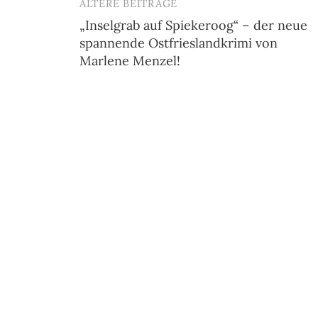
ÄLTERE BEITRÄGE
Beitragsnavigation
„Inselgrab auf Spiekeroog“ – der neue
spannende Ostfrieslandkrimi von
Marlene Menzel!