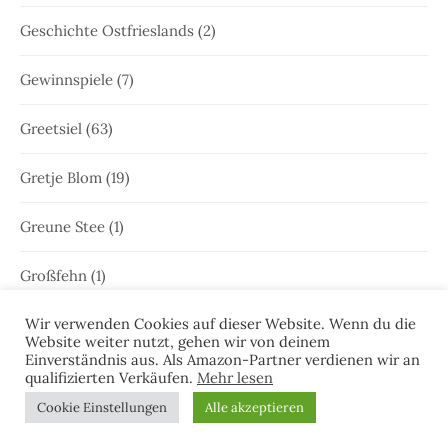
Geschichte Ostfrieslands
(2)
Gewinnspiele
(7)
Greetsiel
(63)
Gretje Blom
(19)
Greune Stee
(1)
Großfehn
(1)
Wir verwenden Cookies auf dieser Website. Wenn du die
Gulfhaus
(1)
Website weiter nutzt, gehen wir von deinem
Einverständnis aus. Als Amazon-Partner verdienen wir an
Hammrich
(1)
qualifizierten Verkäufen.
Mehr lesen
Cookie Einstellungen
Alle akzeptieren
Hans-Rainer Riekers
(8)