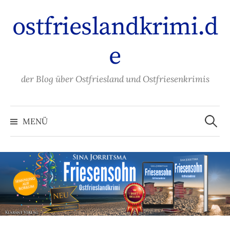
Zum
ostfrieslandkrimi.d
Inhalt
überspringen
e
der Blog über Ostfriesland und Ostfriesenkrimis
Suche
nach:
MENÜ