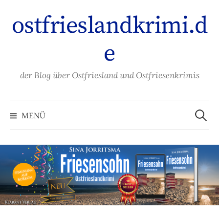
Zum
ostfrieslandkrimi.d
Inhalt
überspringen
e
der Blog über Ostfriesland und Ostfriesenkrimis
Suche
nach:
MENÜ