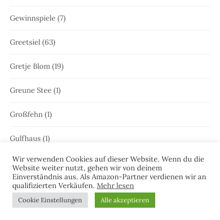
Gewinnspiele
(7)
Greetsiel
(63)
Gretje Blom
(19)
Greune Stee
(1)
Großfehn
(1)
Gulfhaus
(1)
Wir verwenden Cookies auf dieser Website. Wenn du die
Hammrich
(1)
Website weiter nutzt, gehen wir von deinem
Einverständnis aus. Als Amazon-Partner verdienen wir an
qualifizierten Verkäufen.
Mehr lesen
Hans-Rainer Riekers
(8)
Cookie Einstellungen
Alle akzeptieren
Harlesiel
(9)