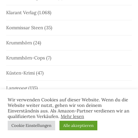
Klarant Verlag
(1.068)
Kommissar Steen
(35)
Krummhörn
(24)
Krummhörn-Cops
(7)
Küsten-Krimi
(47)
Langeoog
(135)
Wir verwenden Cookies auf dieser Website. Wenn du die
Leer
(20)
Website weiter nutzt, gehen wir von deinem
Einverständnis aus. Als Amazon-Partner verdienen wir an
qualifizierten Verkäufen.
Mehr lesen
Leeraner Bürgerzeitung
(4)
Cookie Einstellungen
Alle akzeptieren
Leseprobe
(51)