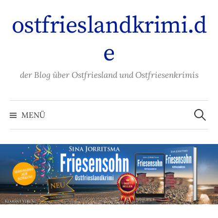
Zum
ostfrieslandkrimi.d
Inhalt
überspringen
e
der Blog über Ostfriesland und Ostfriesenkrimis
Suche
nach:
MENÜ