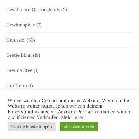
Geschichte Ostfrieslands
(2)
Gewinnspiele
(7)
Greetsiel
(63)
Gretje Blom
(19)
Greune Stee
(1)
Großfehn
(1)
Wir verwenden Cookies auf dieser Website. Wenn du die
Gulfhaus
(1)
Website weiter nutzt, gehen wir von deinem
Einverständnis aus. Als Amazon-Partner verdienen wir an
Hammrich
(1)
qualifizierten Verkäufen.
Mehr lesen
Cookie Einstellungen
Alle akzeptieren
Hans-Rainer Riekers
(8)