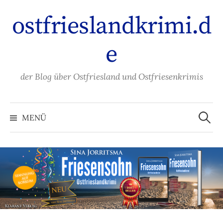
Zum
ostfrieslandkrimi.d
Inhalt
überspringen
e
der Blog über Ostfriesland und Ostfriesenkrimis
Suche
nach:
MENÜ