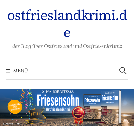
Zum
ostfrieslandkrimi.d
Inhalt
überspringen
e
der Blog über Ostfriesland und Ostfriesenkrimis
Suche
nach:
MENÜ