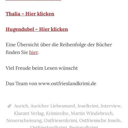
Thalia – Hier klicken
Hugendubel – Hier klicken
Eine Übersicht über die Reihenfolge der Bücher
finden Sie
hier
.
Viel Freude beim Lesen wünscht
Das Team von www.ostfrieslandkrimi.de
Aurich
,
Auricher Liebesmord
,
Inselkrimi
,
Interview
,
Klarant Verlag
,
Krimireihe
,
Martin Windebruch
,
Neuerscheinung
,
Ostfriesenkrimi
,
Ostfriesische Inseln
,
Ostfrieslandkrimi
,
Regionalkrimi