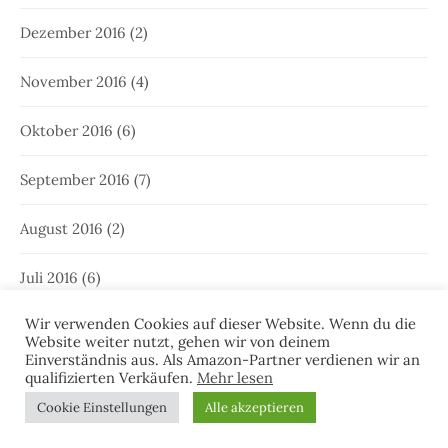
Dezember 2016
(2)
November 2016
(4)
Oktober 2016
(6)
September 2016
(7)
August 2016
(2)
Juli 2016
(6)
Wir verwenden Cookies auf dieser Website. Wenn du die
Juni 2016
(3)
Website weiter nutzt, gehen wir von deinem
Einverständnis aus. Als Amazon-Partner verdienen wir an
Mai 2016
(4)
qualifizierten Verkäufen.
Mehr lesen
Cookie Einstellungen
Alle akzeptieren
April 2016
(4)