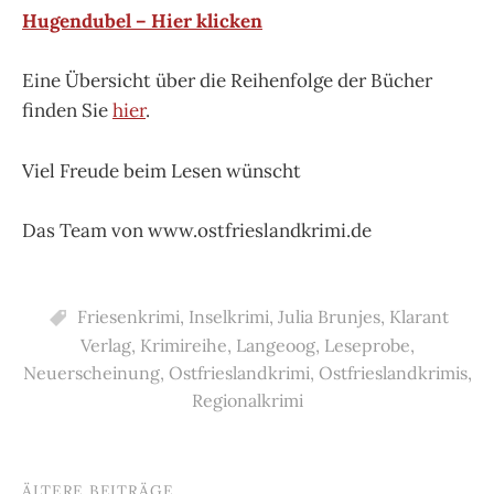
Hugendubel – Hier klicken
Eine Übersicht über die Reihenfolge der Bücher
finden Sie
hier
.
Viel Freude beim Lesen wünscht
Das Team von www.ostfrieslandkrimi.de
Friesenkrimi
,
Inselkrimi
,
Julia Brunjes
,
Klarant
Verlag
,
Krimireihe
,
Langeoog
,
Leseprobe
,
Neuerscheinung
,
Ostfrieslandkrimi
,
Ostfrieslandkrimis
,
Regionalkrimi
ÄLTERE BEITRÄGE