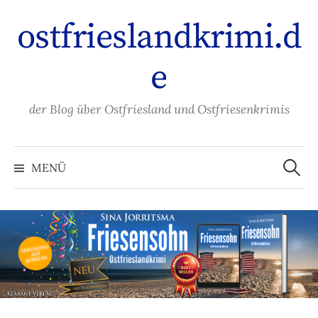
Zum
ostfrieslandkrimi.d
Inhalt
überspringen
e
der Blog über Ostfriesland und Ostfriesenkrimis
Suche
nach:
MENÜ